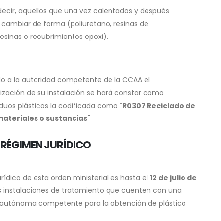
 decir, aquellos que una vez calentados y después
a cambiar de forma (poliuretano, resinas de
resinas o recubrimientos epoxi).
do a la autoridad competente de la CCAA el
ización de su instalación se hará constar como
siduos plásticos la codificada como ¨
R0307 Reciclado de
materiales o sustancias¨
 RÉGIMEN JURÍDICO
rídico de esta orden ministerial es hasta el
12 de julio de
las instalaciones de tratamiento que cuenten con una
 autónoma competente para la obtención de plástico