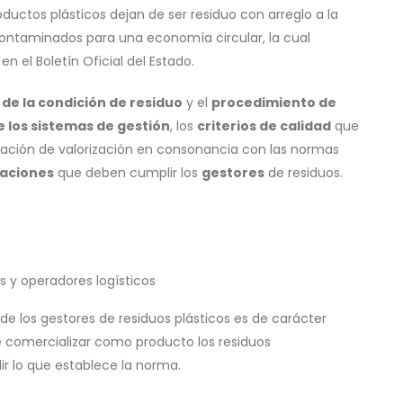
ductos plásticos dejan de ser residuo con arreglo a la
 contaminados para una economía circular, la cual
en el Boletín Oficial del Estado.
in de la condición de residuo
y el
procedimiento de
e los sistemas de gestión
, los
criterios de calidad
que
eración de valorización en consonancia con las normas
gaciones
que deben cumplir los
gestores
de residuos.
s y operadores logísticos
e los gestores de residuos plásticos es de carácter
ere comercializar como producto los residuos
r lo que establece la norma.