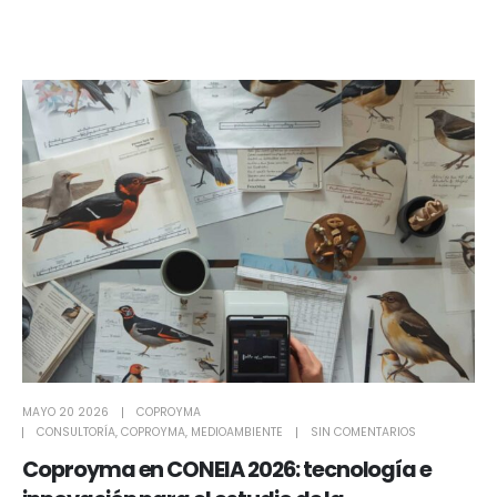
MAYO 20 2026
COPROYMA
CONSULTORÍA
,
COPROYMA
,
MEDIOAMBIENTE
SIN COMENTARIOS
Coproyma en CONEIA 2026: tecnología e