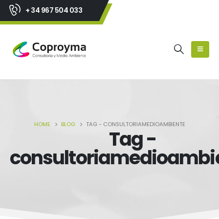
+ 34 967 504 033
HOME
BLOG
TAG -
CONSULTORIAMEDIOAMBIENTE
Tag -
consultoriamedioambi