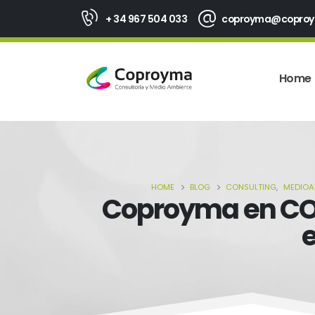
+ 34 967 504 033
coproyma@copro
Home
HOME
BLOG
CONSULTING
,
MEDIOA
Coproyma en CONE
e