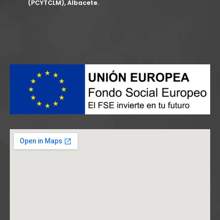
(PCYTCLM), Albacete.