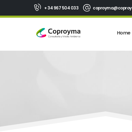
+ 34 967 504 033
coproyma@copro
Home