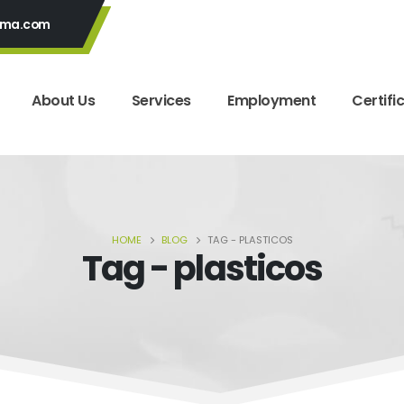
yma.com
About Us
Services
Employment
Certifi
HOME
BLOG
TAG -
PLASTICOS
Tag - plasticos