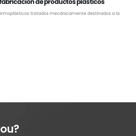
abricación de productos plásticos
 termoplásticos tratados mecánicamente destinados a la
you?