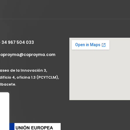
+ 34 967 504 033
coproyma@coproyma.com
aseo de la Innovación 3,
dificio 4, oficina 1.3 (PCYTCLM),
lbacete.