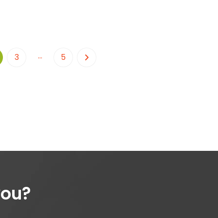
…
3
5
you?