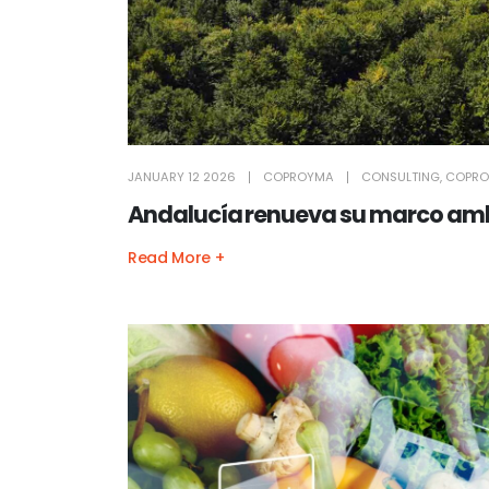
JANUARY 12 2026
COPROYMA
CONSULTING
,
COPR
Andalucía renueva su marco ambi
Read More +