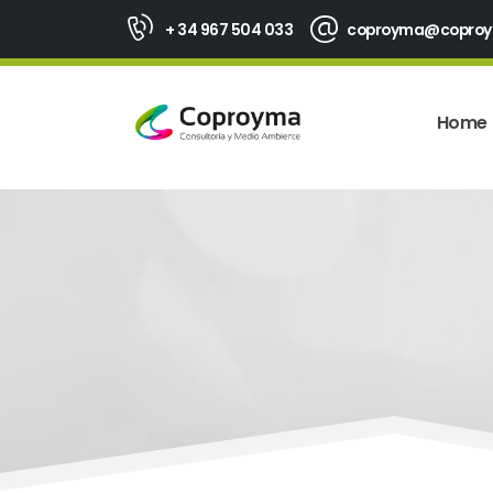
+ 34 967 504 033
coproyma@copro
Home