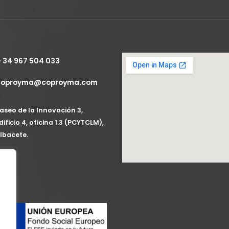
+ 34 967 504 033
coproyma@coproyma.com
aseo de la Innovación 3,
dificio 4, oficina 1.3 (PCYTCLM),
lbacete.