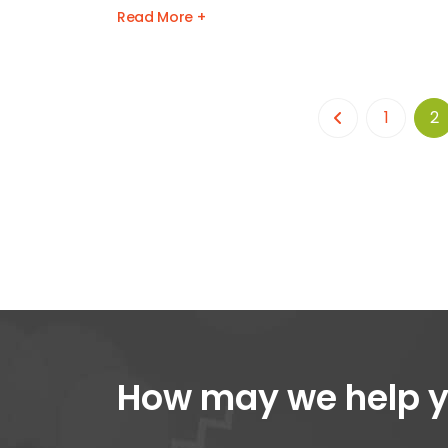
Read More +
1
2
How may we help 