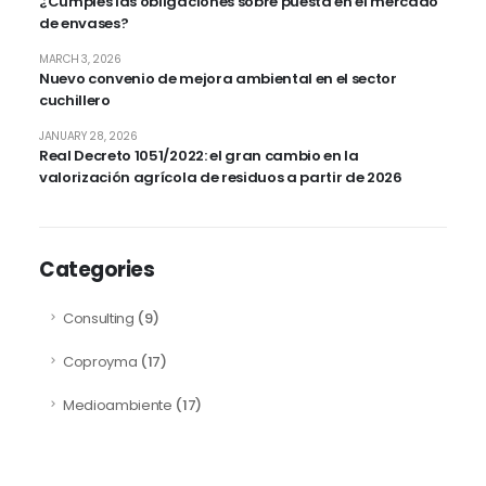
¿Cumples las obligaciones sobre puesta en el mercado
de envases?
MARCH 3, 2026
Nuevo convenio de mejora ambiental en el sector
cuchillero
JANUARY 28, 2026
Real Decreto 1051/2022: el gran cambio en la
valorización agrícola de residuos a partir de 2026
Categories
Consulting
(9)
Coproyma
(17)
Medioambiente
(17)